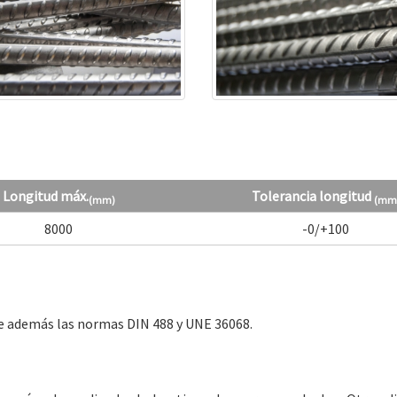
Longitud máx.
Tolerancia longitud
(mm)
(mm
8000
-0/+100
le además las normas DIN 488 y UNE 36068.