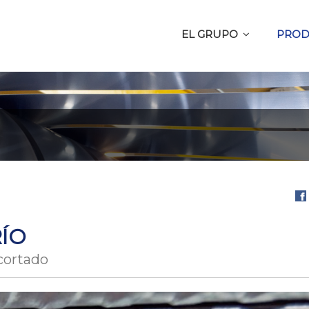
EL GRUPO
PROD
Com
en
ÍO
Fa
cortado