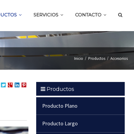
UCTOS
SERVICIOS
CONTACTO
/
/
Inicio
Productos
Accesorios
Productos
partir
Compartir
Compartir
en
Compartir
en
en
LinkedIn
en
cebook
Twitter
Google
Pinterest
Producto Plano
+
Producto Largo