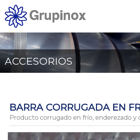
Ir
al
contenido
principal
de
la
página
ACCESORIOS
BARRA CORRUGADA EN FR
Producto corrugado en frío, enderezado y 