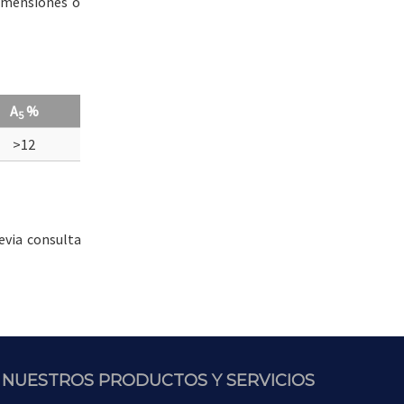
dimensiones o
A
%
5
>12
evia consulta
NUESTROS PRODUCTOS Y SERVICIOS