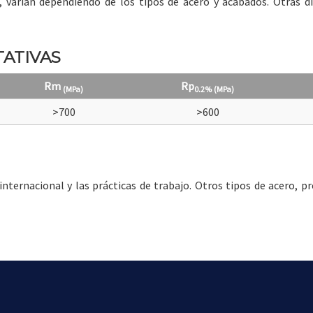
s, varían dependiendo de los tipos de acero y acabados. Otras 
ATIVAS
Rm
Rp
(MPa)
0.2%
(MPa)
>700
>600
ternacional y las prácticas de trabajo. Otros tipos de acero, pr