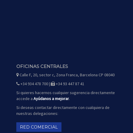
OFICINAS CENTRALES
Calle F, 20, sector c, Zona Franca, Barcelona CP 08040
icono
de
mapa
+34 934 478 700 |
+34 93 447 87 41
icono
icono
de
de
teléfono
fax
Si quieres hacernos cualquier sugerencia directamente
accede a
Ayúdanos a mejorar
.
Si deseas contactar directamente con cualquiera de
nuestras delegaciones:
RED COMERCIAL