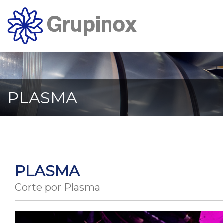
Ir
al
contenido
principal
de
la
página
PLASMA
PLASMA
Corte por Plasma