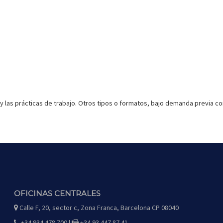
y las prácticas de trabajo. Otros tipos o formatos, bajo demanda previa co
OFICINAS CENTRALES
Calle F, 20, sector c, Zona Franca, Barcelona CP 08040
icono
de
mapa
+34 934 478 700 |
+34 93 447 87 41
icono
icono