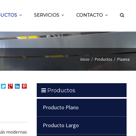
UCTOS
SERVICIOS
CONTACTO
/
/
Inicio
Productos
Plasma
Productos
partir
Compartir
Compartir
en
Compartir
en
en
LinkedIn
en
cebook
Twitter
Google
Pinterest
Producto Plano
+
Producto Largo
 más modernas