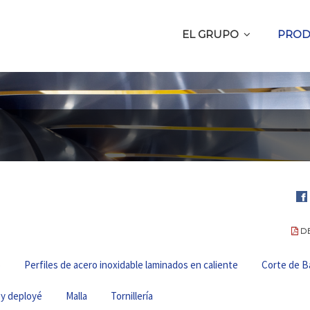
EL GRUPO
PROD
Com
en
D
Fa
o
Perfiles de acero inoxidable laminados en caliente
Corte de B
 y deployé
Malla
Tornillería