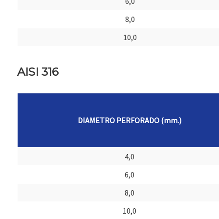
6,0
8,0
10,0
AISI 316
DIAMETRO PERFORADO (mm.)
4,0
6,0
8,0
10,0