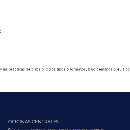
R
y las prácticas de trabajo. Otros tipos o formatos, bajo demanda previa co
OFICINAS CENTRALES
Calle F, 20, sector c, Zona Franca, Barcelona CP 08040
icono