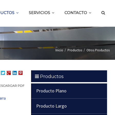
UCTOS
SERVICIOS
CONTACTO
/
/
Inicio
Productos
Otros Productos
Productos
partir
Compartir
Compartir
en
Compartir
en
en
LinkedIn
en
ESCARGAR PDF
cebook
Twitter
Google
Pinterest
Producto Plano
+
arra
Producto Largo