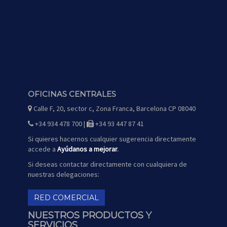
OFICINAS CENTRALES
Calle F, 20, sector c, Zona Franca, Barcelona CP 08040
icono
de
mapa
+34 934 478 700 |
+34 93 447 87 41
icono
icono
de
de
teléfono
fax
Si quieres hacernos cualquier sugerencia directamente
accede a
Ayúdanos a mejorar
.
Si deseas contactar directamente con cualquiera de
nuestras delegaciones:
RED COMERCIAL
NUESTROS PRODUCTOS Y
SERVICIOS