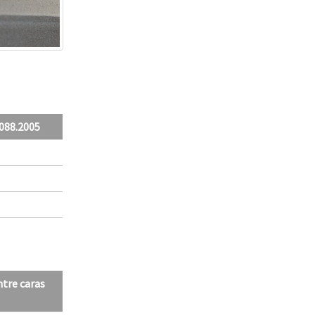
088.2005
ntre caras