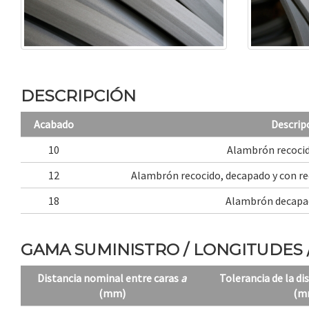
DESCRIPCIÓN
Acabado
Descrip
10
Alambrón recocid
12
Alambrón recocido, decapado y con re
18
Alambrón decapa
GAMA SUMINISTRO / LONGITUDES 
Distancia nominal entre caras
a
Tolerancia de la di
(mm)
(m