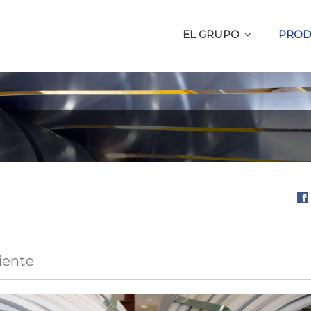
EL GRUPO
PROD
Com
en
Fa
liente