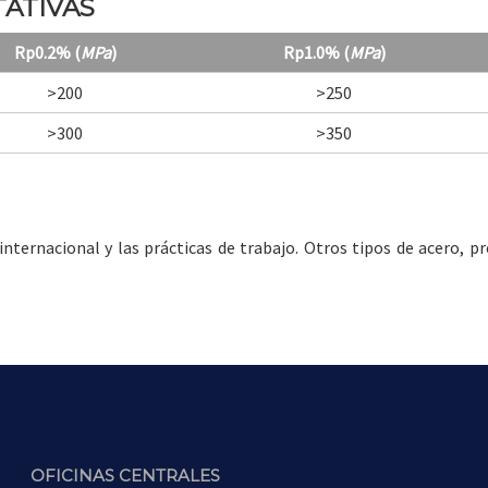
ATIVAS
Rp0.2% (
MPa
)
Rp1.0% (
MPa
)
>200
>250
>300
>350
ternacional y las prácticas de trabajo. Otros tipos de acero, pr
OFICINAS CENTRALES