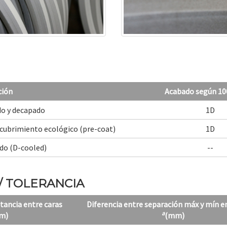
ción
Acabado según 10
o y decapado
1D
cubrimiento ecológico (pre-coat)
1D
do (D-cooled)
--
/ TOLERANCIA
stancia entre caras
Diferencia entre separación máx y mín e
a
m)
(mm)