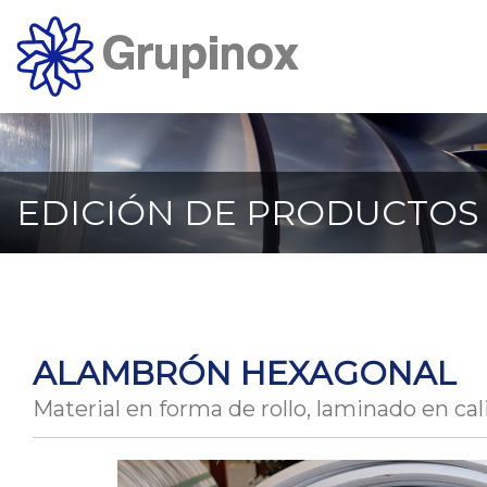
Ir
al
contenido
principal
de
la
página
EDICIÓN DE PRODUCTOS
ALAMBRÓN HEXAGONAL
Material en forma de rollo, laminado en ca