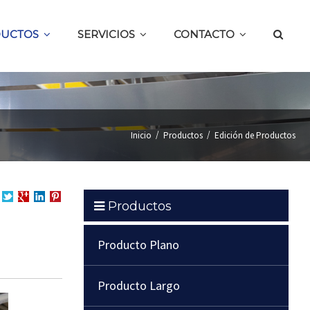
UCTOS
SERVICIOS
CONTACTO
/
/
Inicio
Productos
Edición de Productos
Productos
partir
Compartir
Compartir
en
Compartir
en
en
LinkedIn
en
cebook
Twitter
Google
Pinterest
Producto Plano
+
Producto Largo