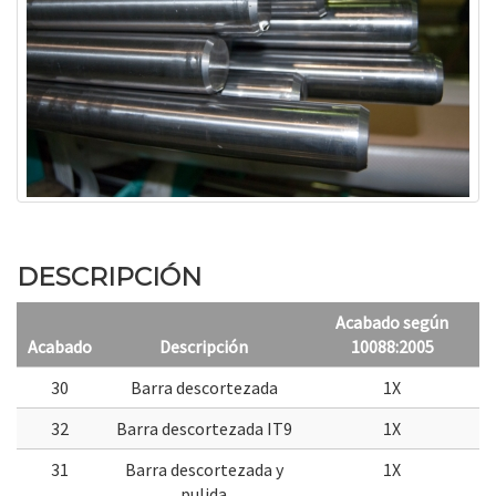
DESCRIPCIÓN
Acabado según
Acabado
Descripción
10088:2005
30
Barra descortezada
1X
32
Barra descortezada IT9
1X
31
Barra descortezada y
1X
pulida