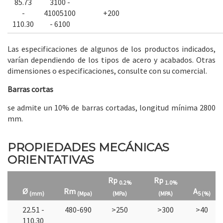
85.73
3100 -
-
41005100
+200
110.30
- 6100
Las especificaciones de algunos de los productos indicados,
varían dependiendo de los tipos de acero y acabados. Otras
dimensiones o especificaciones, consulte con su comercial.
Barras cortas
se admite un 10% de barras cortadas, longitud mínima 2800
mm.
PROPIEDADES MECÁNICAS
ORIENTATIVAS
Rp
Rp
0.2%
1.0%
Ø
Rm
A
(mm)
(Mpa)
(MPa)
(MPA)
5
(%)
22.51 -
480-690
>250
>300
>40
110.30