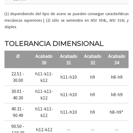
(1) dependiendo del tipo de acero se pueden conseguir características
mecánicas superiores | (2) sólo se suministra en AISI 304L, AISI 316L y
dúplex
TOLERANCIA DIMENSIONAL
Ø
Acabado
Acabado
Acabado
Acabado
30
31
32
34
22.51 -
h11-k11-
h11-h10
h9
h8-h9
30.00
k12
30.01 -
h11-k11-
h11-h10
h9
h8-h9
40.30
k12
40.31 -
h11-k11-
h11-h10
h9
h8-h9*
90.49
k12
90.50 -
h12-k12
--
--
--
110.30