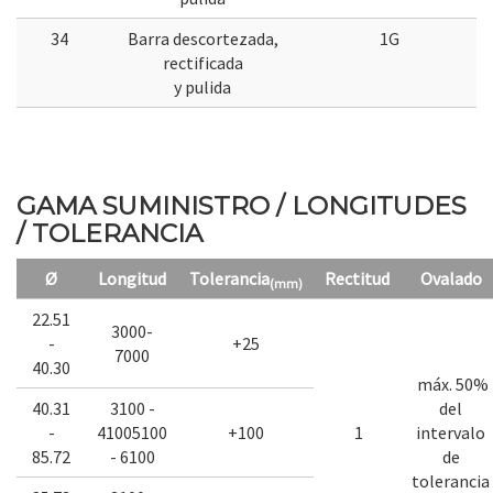
34
Barra descortezada,
1G
rectificada
y pulida
GAMA SUMINISTRO / LONGITUDES
/ TOLERANCIA
Ø
Longitud
Tolerancia
Rectitud
Ovalado
(mm)
22.51
3000-
-
+25
7000
40.30
máx. 50%
40.31
3100 -
del
-
41005100
+100
1
intervalo
85.72
- 6100
de
tolerancia