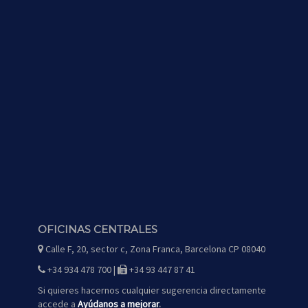
OFICINAS CENTRALES
Calle F, 20, sector c, Zona Franca, Barcelona CP 08040
icono
de
mapa
+34 934 478 700 |
+34 93 447 87 41
icono
icono
de
de
teléfono
fax
Si quieres hacernos cualquier sugerencia directamente
accede a
Ayúdanos a mejorar
.