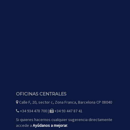
OFICINAS CENTRALES
Calle F, 20, sector c, Zona Franca, Barcelona CP 08040
icono
de
mapa
+34 934 478 700 |
+34 93 447 87 41
icono
icono
de
de
teléfono
fax
Si quieres hacernos cualquier sugerencia directamente
accede a
Ayúdanos a mejorar
.