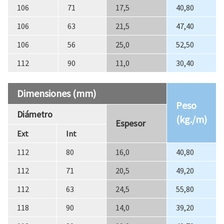
106
71
17,5
40,80
106
63
21,5
47,40
106
56
25,0
52,50
112
90
11,0
30,40
Dimensiones (mm)
Peso
Diámetro
(kg./m)
Espesor
Ext
Int
112
80
16,0
40,80
112
71
20,5
49,20
112
63
24,5
55,80
118
90
14,0
39,20