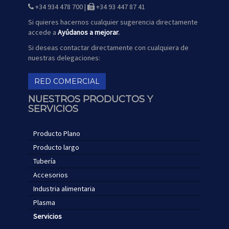
mapa
+34 934 478 700 |
+34 93 447 87 41
icono
icono
de
de
teléfono
fax
Si quieres hacernos cualquier sugerencia directamente
accede a
Ayúdanos a mejorar
.
Si deseas contactar directamente con cualquiera de
nuestras delegaciones:
RED COMERCIAL
NUESTROS PRODUCTOS Y
SERVICIOS
Producto Plano
Producto largo
Tubería
Accesorios
Industria alimentaria
Plasma
Servicios