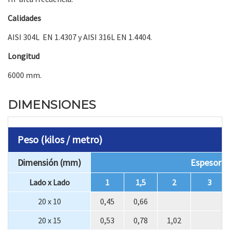
Calidades
AISI 304L EN 1.4307 y AISI 316L EN 1.4404.
Longitud
6000 mm.
DIMENSIONES
Peso (kilos / metro)
Dimensión (mm)
Espesor 
Lado x Lado
1
1,5
2
3
20 x 10
0,45
0,66
20 x 15
0,53
0,78
1,02