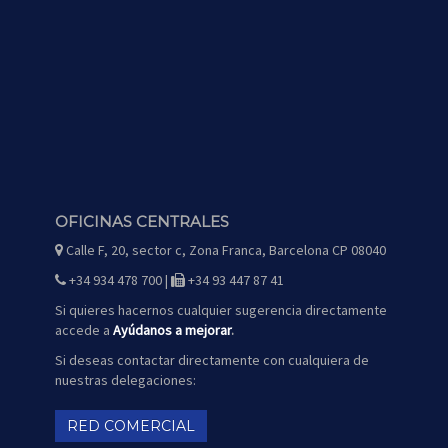
OFICINAS CENTRALES
Calle F, 20, sector c, Zona Franca, Barcelona CP 08040
icono
de
mapa
+34 934 478 700 |
+34 93 447 87 41
icono
icono
de
de
teléfono
fax
Si quieres hacernos cualquier sugerencia directamente
accede a
Ayúdanos a mejorar
.
Si deseas contactar directamente con cualquiera de
nuestras delegaciones:
RED COMERCIAL