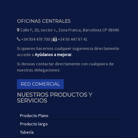
OFICINAS CENTRALES
Calle F, 20, sector c, Zona Franca, Barcelona CP 08040
icono
de
mapa
+34 934 478 700 |
+34 93 447 87 41
icono
icono
de
de
teléfono
fax
Si quieres hacernos cualquier sugerencia directamente
accede a
Ayúdanos a mejorar
.
Si deseas contactar directamente con cualquiera de
nuestras delegaciones:
RED COMERCIAL
NUESTROS PRODUCTOS Y
SERVICIOS
Producto Plano
Producto largo
Tubería