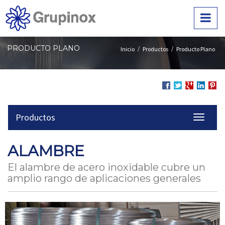
Ir
al
contenido
principal
de
PRODUCTO PLANO
/
/
Inicio
Productos
Producto Plano
la
página
Compartir
Compartir
Compartir
en
Comp
en
en
en
LinkedIn
en
Productos
Facebook
Twitter
Google
Pinte
menu-
+
title:
Menú
ALAMBRE
segundo
nivel
El alambre de acero inoxidable cubre un
|
amplio rango de aplicaciones generales
navigati
Product