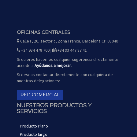
OFICINAS CENTRALES
Calle F, 20, sector c, Zona Franca, Barcelona CP 08040
icono
de
mapa
+34 934 478 700 |
+34 93 447 87 41
icono
icono
de
de
teléfono
fax
Si quieres hacernos cualquier sugerencia directamente
accede a
Ayúdanos a mejorar
.
Si deseas contactar directamente con cualquiera de
nuestras delegaciones:
RED COMERCIAL
NUESTROS PRODUCTOS Y
SERVICIOS
Producto Plano
Producto largo