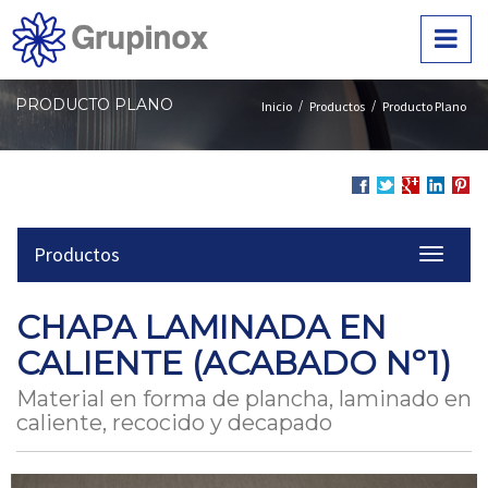
Ir
al
contenido
principal
de
PRODUCTO PLANO
/
/
Inicio
Productos
Producto Plano
la
página
Compartir
Compartir
Compartir
en
Comp
en
en
en
LinkedIn
en
Productos
Facebook
Twitter
Google
Pinte
menu-
+
title:
Menú
CHAPA LAMINADA EN
segundo
nivel
CALIENTE (ACABADO Nº1)
|
navigati
Material en forma de plancha, laminado en
Product
caliente, recocido y decapado