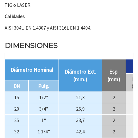
TIG o LASER.
Calidades
AISI 304L EN 1.4307 y AISI 316L EN 1.4404.
DIMENSIONES
Diámetro Nominal
Diámetro Ext.
Esp.
(mm.)
(mm)
Ra
DN
Pulg
.
(m
15
1/2"
21,3
2
2
20
3/4"
26,9
2
2
25
1"
33,7
2
3
32
1 1/4"
42,4
2
4