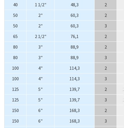
40
1 1/2"
48,3
2
5
50
2"
60,3
2
7
50
2"
60,3
3
7
65
2 1/2"
76,1
2
9
80
3"
88,9
2
1
80
3"
88,9
3
1
100
4"
114,3
2
1
100
4"
114,3
3
1
125
5"
139,7
2
13
125
5"
139,7
3
13
150
6"
168,3
2
2
150
6"
168,3
3
2