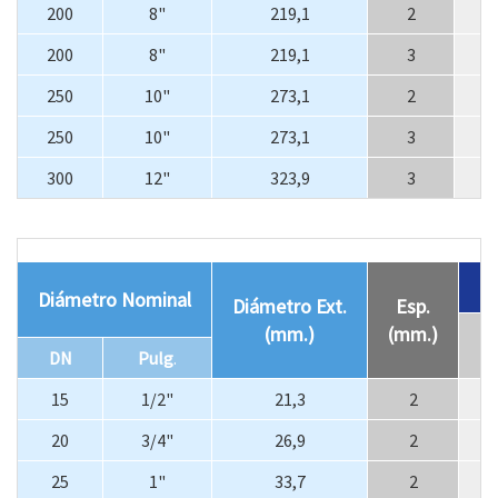
200
8"
219,1
2
3
200
8"
219,1
3
3
250
10"
273,1
2
3
250
10"
273,1
3
3
300
12"
323,9
3
4
Diámetro Nominal
Diámetro Ext.
Esp.
(mm.)
(mm.)
DN
Pulg
.
(m
15
1/2"
21,3
2
1
20
3/4"
26,9
2
25
1"
33,7
2
1