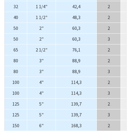
32
1 1/4"
42,4
2
40
1 1/2"
48,3
2
50
2"
60,3
2
50
2"
60,3
3
65
2 1/2"
76,1
2
80
3"
88,9
2
80
3"
88,9
3
100
4"
114,3
2
100
4"
114,3
3
125
5"
139,7
2
125
5"
139,7
3
150
6"
168,3
2