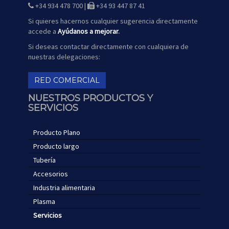
mapa
+34 934 478 700 |
+34 93 447 87 41
icono
icono
de
de
teléfono
fax
Si quieres hacernos cualquier sugerencia directamente
accede a
Ayúdanos a mejorar
.
Si deseas contactar directamente con cualquiera de
nuestras delegaciones:
RED COMERCIAL
NUESTROS PRODUCTOS Y
SERVICIOS
Producto Plano
Producto largo
Tubería
Accesorios
Industria alimentaria
Plasma
Servicios