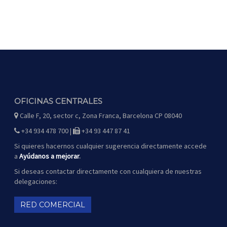
OFICINAS CENTRALES
Calle F, 20, sector c, Zona Franca, Barcelona CP 08040
icono
de
mapa
+34 934 478 700 |
+34 93 447 87 41
icono
icono
de
de
teléfono
fax
Si quieres hacernos cualquier sugerencia directamente accede
a
Ayúdanos a mejorar
.
Si deseas contactar directamente con cualquiera de nuestras
delegaciones:
RED COMERCIAL