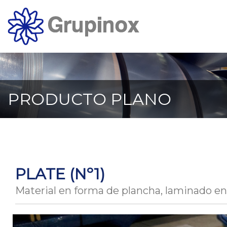
Ir
al
contenido
principal
de
la
página
PRODUCTO PLANO
PLATE (Nº1)
Material en forma de plancha, laminado en