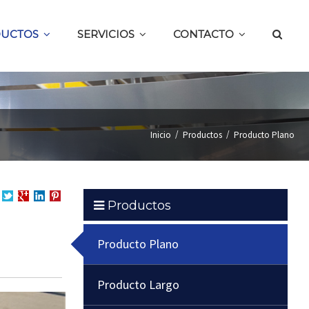
UCTOS
SERVICIOS
CONTACTO
/
/
Inicio
Productos
Producto Plano
Productos
partir
Compartir
Compartir
en
Compartir
en
en
LinkedIn
en
cebook
Twitter
Google
Pinterest
Producto Plano
+
Producto Largo