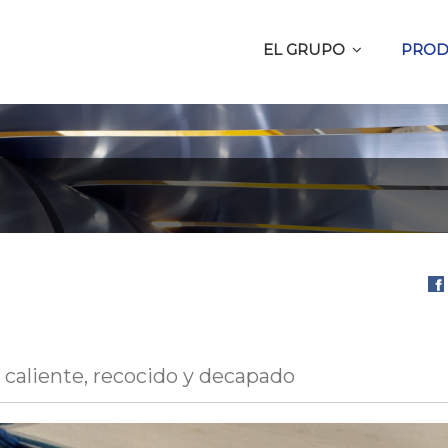
EL GRUPO
PROD
Com
en
Fa
 caliente, recocido y decapado