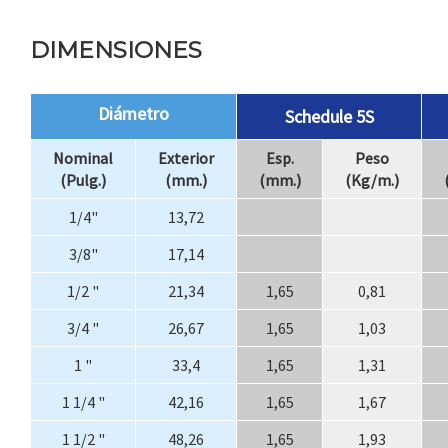
DIMENSIONES
Diámetro
Schedule 5S
Nominal
Exterior
Esp.
Peso
(Pulg.)
(mm.)
(mm.)
(Kg/m.)
1/4"
13,72
3/8"
17,14
1/2 "
21,34
1,65
0,81
3/4 "
26,67
1,65
1,03
1 "
33,4
1,65
1,31
1 1/4 "
42,16
1,65
1,67
1 1/2 "
48,26
1,65
1,93