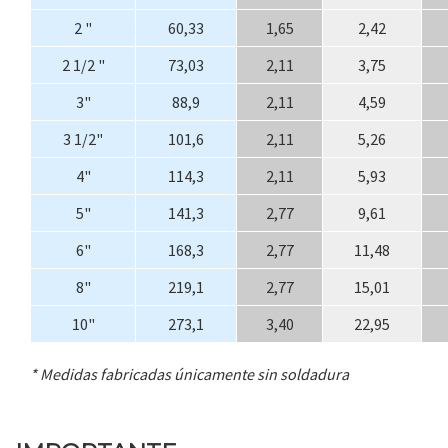
2 "
60,33
1,65
2,42
2 1/2 "
73,03
2,11
3,75
3"
88,9
2,11
4,59
3 1/2"
101,6
2,11
5,26
4"
114,3
2,11
5,93
5"
141,3
2,77
9,61
6"
168,3
2,77
11,48
8"
219,1
2,77
15,01
10"
273,1
3,40
22,95
* Medidas fabricadas únicamente sin soldadura