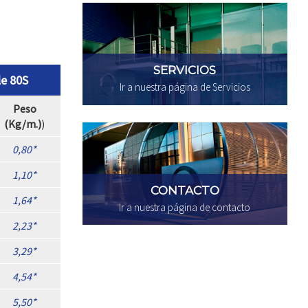
SERVICIOS
le 80S
Ir a nuestra página de Servicios
Peso
(Kg/m.)
)
0,80
1,10
CONTACTO
1,64
Ir a nuestra página de contacto
2,23
3,29
4,54
5,50