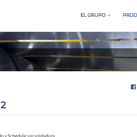
EL GRUPO
PROD
Com
en
2
Fa
o y Schedule sin soldadura.