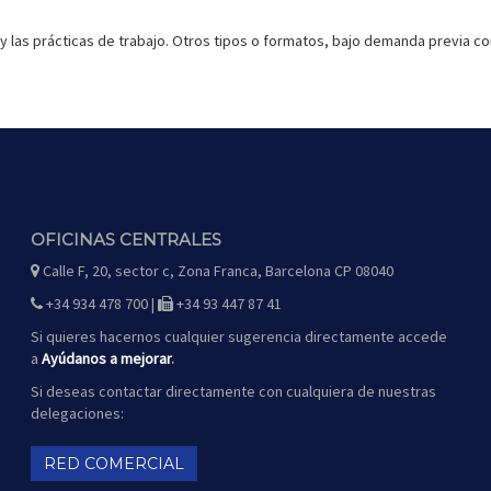
y las prácticas de trabajo. Otros tipos o formatos, bajo demanda previa co
OFICINAS CENTRALES
Calle F, 20, sector c, Zona Franca, Barcelona CP 08040
icono
de
mapa
+34 934 478 700 |
+34 93 447 87 41
icono
icono
de
de
teléfono
fax
Si quieres hacernos cualquier sugerencia directamente accede
a
Ayúdanos a mejorar
.
Si deseas contactar directamente con cualquiera de nuestras
delegaciones:
RED COMERCIAL