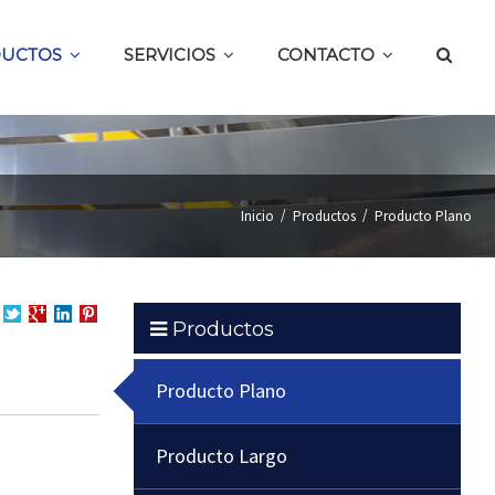
UCTOS
SERVICIOS
CONTACTO
/
/
Inicio
Productos
Producto Plano
Productos
partir
Compartir
Compartir
en
Compartir
en
en
LinkedIn
en
cebook
Twitter
Google
Pinterest
Producto Plano
+
Producto Largo