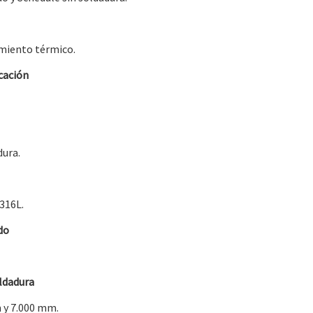
miento térmico.
cación
dura.
 316L.
do
ldadura
 y 7.000 mm.