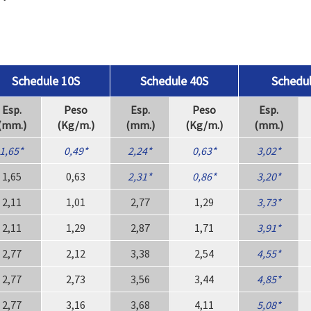
Schedule 10S
Schedule 40S
Schedu
Esp.
Peso
Esp.
Peso
Esp.
(mm.)
(Kg/m.)
(mm.)
(Kg/m.)
(mm.)
1,65
0,49
2,24
0,63
3,02
1,65
0,63
2,31
0,86
3,20
2,11
1,01
2,77
1,29
3,73
2,11
1,29
2,87
1,71
3,91
2,77
2,12
3,38
2,54
4,55
2,77
2,73
3,56
3,44
4,85
2,77
3,16
3,68
4,11
5,08