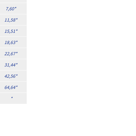
7,60
11,58
15,51
18,63
22,67
31,44
42,56
64,64