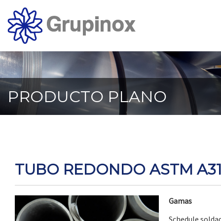
Ir
al
contenido
principal
de
la
página
PRODUCTO PLANO
TUBO REDONDO ASTM A31
Gamas
Schedule soldad