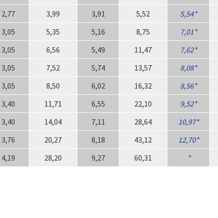
2,77
3,99
3,91
5,52
5,54
3,05
5,35
5,16
8,75
7,01
3,05
6,56
5,49
11,47
7,62
3,05
7,52
5,74
13,57
8,08
3,05
8,50
6,02
16,32
8,56
3,40
11,71
6,55
22,10
9,52
3,40
14,04
7,11
28,64
10,97
3,76
20,27
8,18
43,12
12,70
4,19
28,20
9,27
60,31