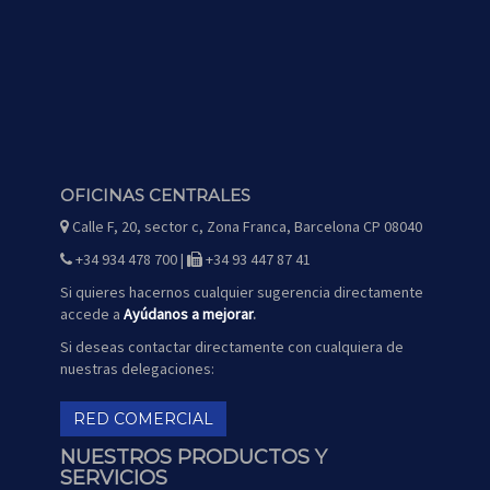
OFICINAS CENTRALES
Calle F, 20, sector c, Zona Franca, Barcelona CP 08040
icono
de
mapa
+34 934 478 700 |
+34 93 447 87 41
icono
icono
de
de
teléfono
fax
Si quieres hacernos cualquier sugerencia directamente
accede a
Ayúdanos a mejorar
.
Si deseas contactar directamente con cualquiera de
nuestras delegaciones:
RED COMERCIAL
NUESTROS PRODUCTOS Y
SERVICIOS