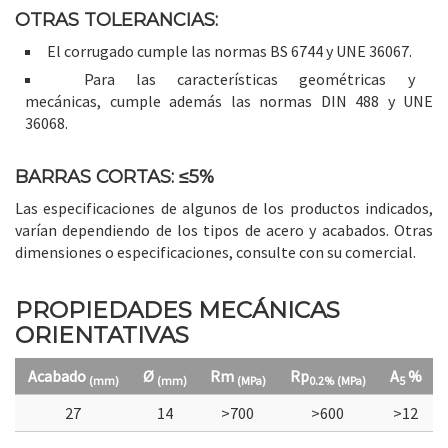
OTRAS TOLERANCIAS:
El corrugado cumple las normas BS 6744 y UNE 36067.
Para las características geométricas y
mecánicas, cumple además las normas DIN 488 y UNE
36068.
BARRAS CORTAS: ≤5%
Las especificaciones de algunos de los productos indicados,
varían dependiendo de los tipos de acero y acabados. Otras
dimensiones o especificaciones, consulte con su comercial.
PROPIEDADES MECÁNICAS
ORIENTATIVAS
Acabado
Ø
Rm
Rp
A
%
(mm)
(mm)
(MPa)
0.2%
(MPa)
5
27
14
>700
>600
>12