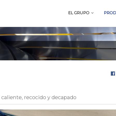
EL GRUPO
PROD
Com
en
Fa
 caliente, recocido y decapado