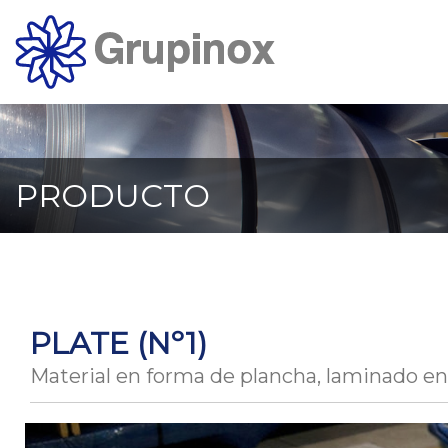
Ir
al
contenido
principal
de
la
página
PRODUCTO
PLATE (Nº1)
Material en forma de plancha, laminado en