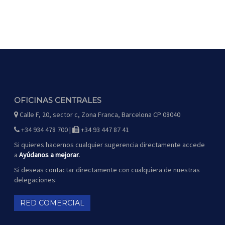
OFICINAS CENTRALES
Calle F, 20, sector c, Zona Franca, Barcelona CP 08040
icono
de
mapa
+34 934 478 700 |
+34 93 447 87 41
icono
icono
de
de
teléfono
fax
Si quieres hacernos cualquier sugerencia directamente accede
a
Ayúdanos a mejorar
.
Si deseas contactar directamente con cualquiera de nuestras
delegaciones:
RED COMERCIAL