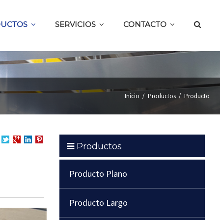
UCTOS
SERVICIOS
CONTACTO
/
/
Inicio
Productos
Producto
Productos
partir
Compartir
Compartir
en
Compartir
en
en
LinkedIn
en
cebook
Twitter
Google
Pinterest
Producto Plano
+
Producto Largo