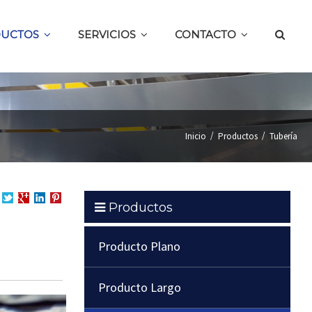
UCTOS
SERVICIOS
CONTACTO
/
/
Inicio
Productos
Tubería
Productos
partir
Compartir
Compartir
en
Compartir
en
en
LinkedIn
en
cebook
Twitter
Google
Pinterest
Producto Plano
+
Producto Largo