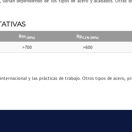
s, varían dependiendo de los tipos de acero y acabados. Otras 
ATIVAS
Rm
Rp
(MPa)
0.2%
(MPa)
>700
>600
ternacional y las prácticas de trabajo. Otros tipos de acero, pr