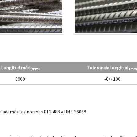
Longitud máx.
Tolerancia longitud
(mm)
(mm
8000
-0/+100
le además las normas DIN 488 y UNE 36068.