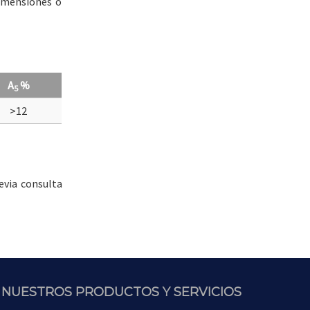
dimensiones o
A
%
5
>12
evia consulta
NUESTROS PRODUCTOS Y SERVICIOS