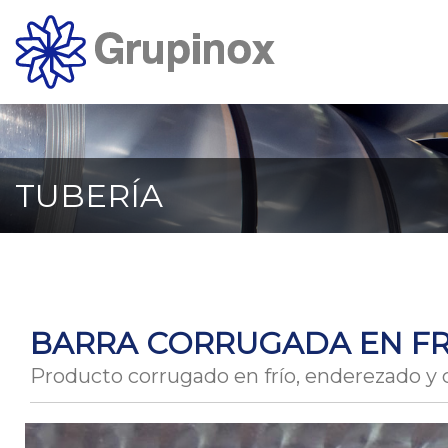
Ir
al
contenido
principal
de
la
página
TUBERÍA
BARRA CORRUGADA EN FR
Producto corrugado en frío, enderezado y 