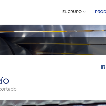
EL GRUPO
PROD
Com
en
ÍO
Fa
cortado