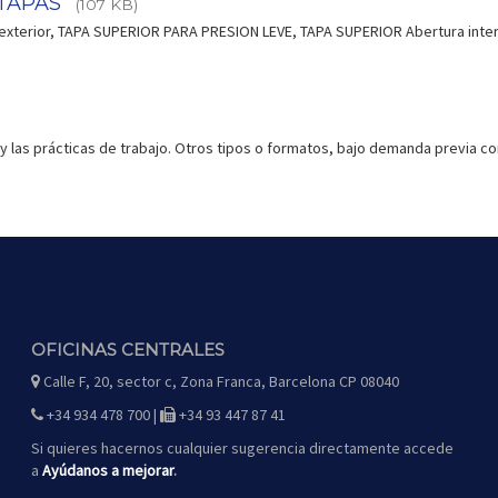
TAPAS
(107 KB)
exterior, TAPA SUPERIOR PARA PRESION LEVE, TAPA SUPERIOR Abertura inter
y las prácticas de trabajo. Otros tipos o formatos, bajo demanda previa co
OFICINAS CENTRALES
Calle F, 20, sector c, Zona Franca, Barcelona CP 08040
icono
de
mapa
+34 934 478 700 |
+34 93 447 87 41
icono
icono
de
de
teléfono
fax
Si quieres hacernos cualquier sugerencia directamente accede
a
Ayúdanos a mejorar
.