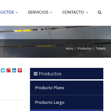
UCTOS
SERVICIOS
CONTACTO
/
/
Inicio
Productos
Tubería
Productos
partir
Compartir
Compartir
en
Compartir
en
en
LinkedIn
en
cebook
Twitter
Google
Pinterest
Producto Plano
+
Producto Largo