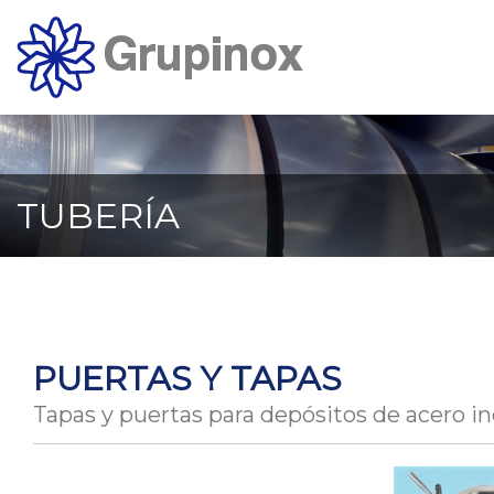
Ir
al
contenido
principal
de
la
página
TUBERÍA
PUERTAS Y TAPAS
Tapas y puertas para depósitos de acero in