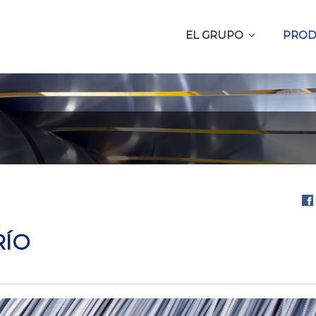
EL GRUPO
PROD
Com
en
RÍO
Fa