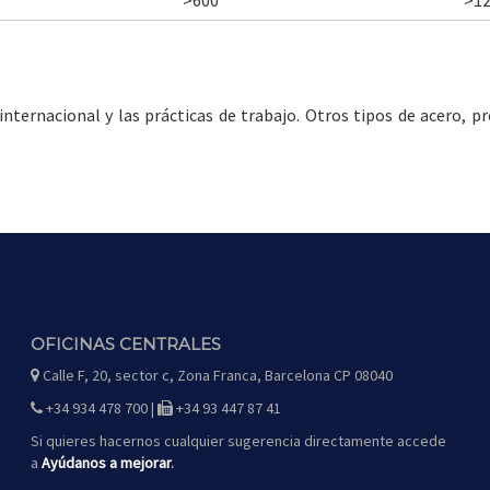
>600
>1
ternacional y las prácticas de trabajo. Otros tipos de acero, pr
OFICINAS CENTRALES
Calle F, 20, sector c, Zona Franca, Barcelona CP 08040
icono
de
mapa
+34 934 478 700 |
+34 93 447 87 41
icono
icono
de
de
teléfono
fax
Si quieres hacernos cualquier sugerencia directamente accede
a
Ayúdanos a mejorar
.