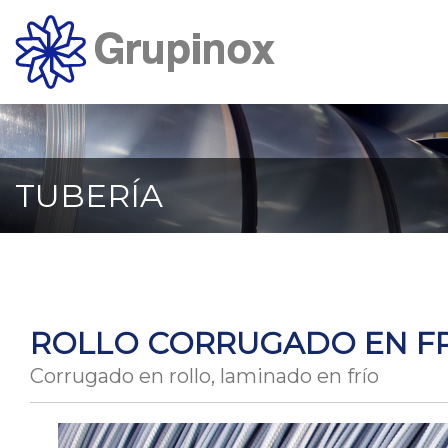
Ir
al
contenido
principal
de
la
página
TUBERÍA
ROLLO CORRUGADO EN F
Corrugado en rollo, laminado en frío