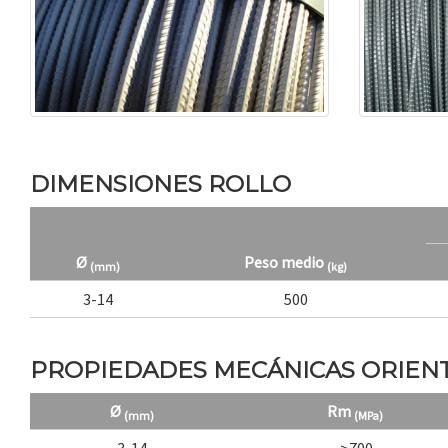
DIMENSIONES ROLLO
Ø
Peso medio
(mm)
(kg)
3-14
500
PROPIEDADES MECÁNICAS ORIENT
Ø
Rm
(mm)
(MPa)