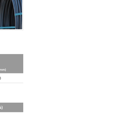
(mm)
0
%)