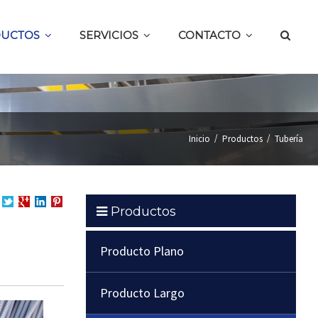
UCTOS
SERVICIOS
CONTACTO
/
/
Inicio
Productos
Tubería
Productos
partir
Compartir
Compartir
en
Compartir
en
en
LinkedIn
en
cebook
Twitter
Google
Pinterest
Producto Plano
+
Producto Largo