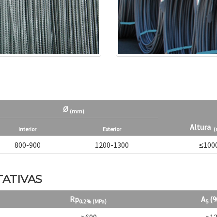
Ø
(mm)
Altura
Interior
Exterior
800-900
1200-1300
≤100
ATIVAS
Rp
A
(
0.2%
(MPa)
5