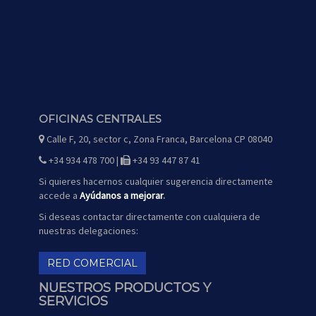
OFICINAS CENTRALES
Calle F, 20, sector c, Zona Franca, Barcelona CP 08040
icono
de
mapa
+34 934 478 700 |
+34 93 447 87 41
icono
icono
de
de
teléfono
fax
Si quieres hacernos cualquier sugerencia directamente
accede a
Ayúdanos a mejorar
.
Si deseas contactar directamente con cualquiera de
nuestras delegaciones:
RED COMERCIAL
NUESTROS PRODUCTOS Y
SERVICIOS