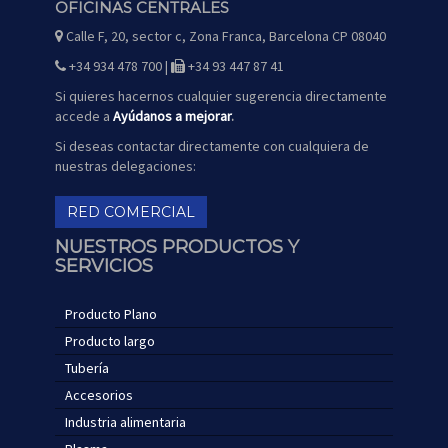
OFICINAS CENTRALES
Calle F, 20, sector c, Zona Franca, Barcelona CP 08040
icono
de
mapa
+34 934 478 700 |
+34 93 447 87 41
icono
icono
de
de
teléfono
fax
Si quieres hacernos cualquier sugerencia directamente
accede a
Ayúdanos a mejorar
.
Si deseas contactar directamente con cualquiera de
nuestras delegaciones:
RED COMERCIAL
NUESTROS PRODUCTOS Y
SERVICIOS
Producto Plano
Producto largo
Tubería
Accesorios
Industria alimentaria